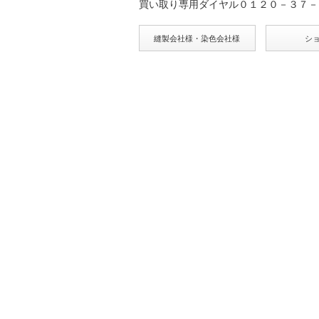
買い取り専用ダイヤル０１２０－３７－
縫製会社様・染色会社様
シ