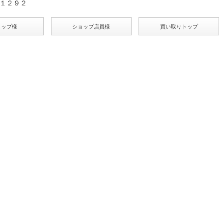
１２９２
ョップ様
ショップ店員様
買い取りトップ