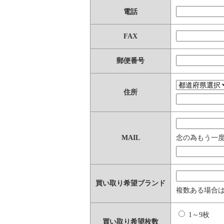
電話
FAX
郵便番号
住所
MAIL
念の為もう一
買い取り希望ブランド
複数ある場合は
1～9枚
買い取り希望枚数