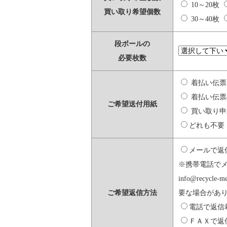
10～20枚
買い取り希望個数
30～40枚
段ボールの
必要枚数
着払い伝票
着払い伝票
ご希望送付用紙
買い取り申
どれも不要
メールで返
※携帯電話で
info@rec
ご希望返信方法
要な場合があ
電話で返信
ＦＡＸで返