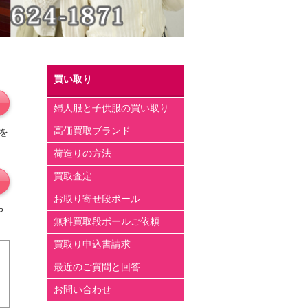
買い取り
婦人服と子供服の買い取り
高価買取ブランド
を
荷造りの方法
買取査定
お取り寄せ段ボール
や
無料買取段ボールご依頼
買取り申込書請求
最近のご質問と回答
お問い合わせ